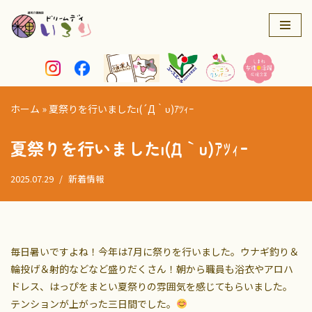
コ
ン
テ
ン
ツ
ホーム
»
夏祭りを行いましたι(´Д｀υ)ｱﾂｨｰ
へ
ス
夏祭りを行いましたι(´Д｀υ)ｱﾂｨｰ
キ
ッ
2025.07.29
新着情報
プ
毎日暑いですよね！今年は7月に祭りを行いました。ウナギ釣り＆
輪投げ＆射的などなど盛りだくさん！朝から職員も浴衣やアロハ
ドレス、はっぴをまとい夏祭りの雰囲気を感じてもらいました。
テンションが上がった三日間でした。