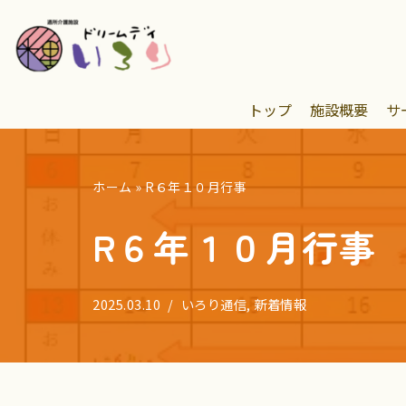
コ
ン
テ
トップ
施設概要
サ
ン
ツ
へ
ホーム
»
R６年１０月行事
ス
キ
R６年１０月行事
ッ
プ
2025.03.10
いろり通信
,
新着情報